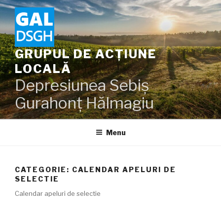
Skip
to
content
GRUPUL DE ACȚIUNE
LOCALĂ
Depresiunea Sebiș
Gurahonț Hălmagiu
Menu
CATEGORIE:
CALENDAR APELURI DE
SELECTIE
Calendar apeluri de selectie