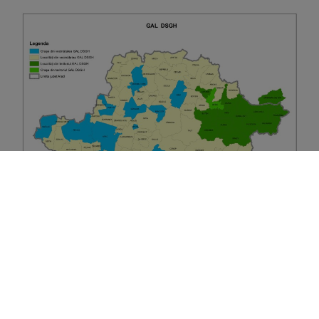
Pe acestă platformă puteți găsi informații și descărca
documente despre strategiile de dezvoltare locală,
măsuri, apeluri de selecție, activități curente, arhiva,
precum și datele noastre de contact.
Caută