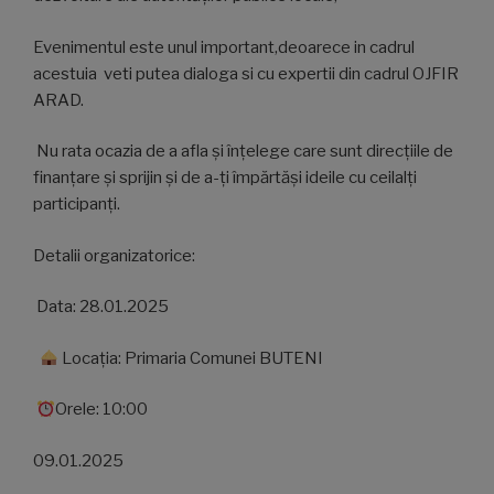
Evenimentul este unul important,deoarece in cadrul
acestuia veti putea dialoga si cu expertii din cadrul OJFIR
ARAD.
Nu rata ocazia de a afla şi înţelege care sunt direcțiile de
finanțare și sprijin şi de a-ţi împărtăşi ideile cu ceilalți
participanți.
Detalii organizatorice:
Data: 28.01.2025
Locația: Primaria Comunei BUTENI
Orele: 10:00
09.01.2025