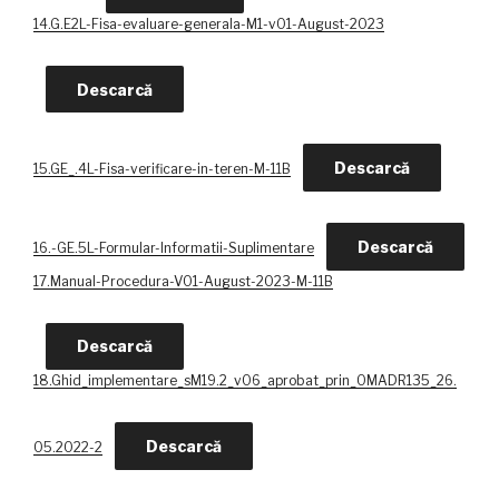
14.G.E2L-Fisa-evaluare-generala-M1-v01-August-2023
Descarcă
Descarcă
15.GE_.4L-Fisa-verificare-in-teren-M-11B
Descarcă
16.-GE.5L-Formular-Informatii-Suplimentare
17.Manual-Procedura-V01-August-2023-M-11B
Descarcă
18.Ghid_implementare_sM19.2_v06_aprobat_prin_OMADR135_26.
Descarcă
05.2022-2