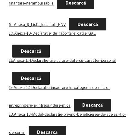
Descarcă
finantare-nerambursabila
Descarcă
9.-Anexa_9_Lista_localitati_HNV
10.Anexa-10-Declaratie_de_raportare_catre_GAL
Descarcă
11.Anexa-11-Declaratie-prelucrare-date-cu-caracter-personal
Descarcă
12.Anexa-12-Declaratie-incadrare-in-categoria-de-micro-
Descarcă
intreprindere-si-intreprindere-mica
13.Anexa_13-Model-declaratie-privind-beneficierea-de-acelasi-tip-
Descarcă
de-sprijin