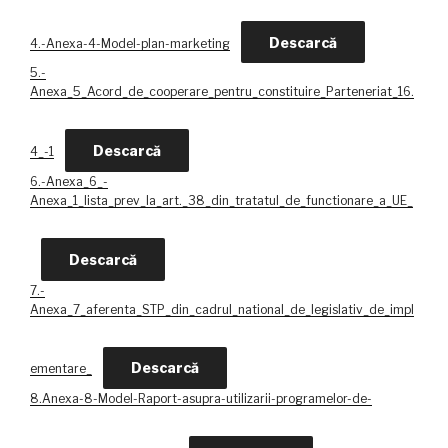
Descarcă
4.-Anexa-4-Model-plan-marketing
5.-
Anexa_5_Acord_de_cooperare_pentru_constituire_Parteneriat_16.
Descarcă
4_-1
6.-Anexa_6_-
Anexa_1_lista_prev_la_art._38_din_tratatul_de_functionare_a_UE_
Descarcă
7.-
Anexa_7_aferenta_STP_din_cadrul_national_de_legislativ_de_impl
Descarcă
ementare_
8.Anexa-8-Model-Raport-asupra-utilizarii-programelor-de-