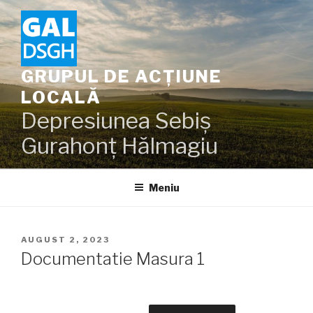
Sari
la
conținut
GRUPUL DE ACȚIUNE
LOCALĂ
Depresiunea Sebiș
Gurahonț Hălmagiu
Meniu
PUBLICAT
AUGUST 2, 2023
PE
Documentatie Masura 1