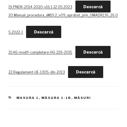
Descarcă
19.PNDR-2014-2020-v16.1-12.05.2023
20.Manual_procedura_sM19.2_v09_aprobat_prin_OMADR136_26.0
Descarcă
5.2022-1
Descarcă
21.HG-modif-completare-HG-226-2015
Descarcă
22.Regulament-UE-1305-din-2013
CATEGORII
MASURA 1
,
MĂSURA 1-1B
,
MĂSURI
Navigare