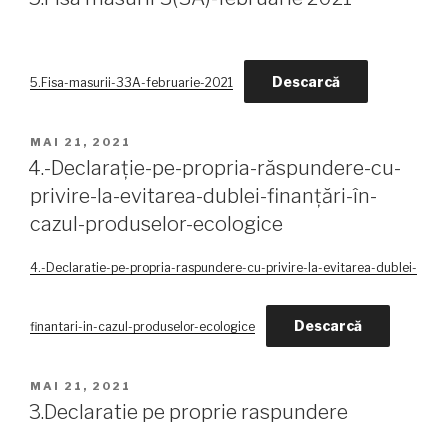
Descarcă
5.Fisa-masurii-33A-februarie-2021
PUBLICAT
MAI 21, 2021
PE
4.-Declaraţie-pe-propria-răspundere-cu-
privire-la-evitarea-dublei-finanțări-în-
cazul-produselor-ecologice
4.-Declaratie-pe-propria-raspundere-cu-privire-la-evitarea-dublei-
Descarcă
finantari-in-cazul-produselor-ecologice
PUBLICAT
MAI 21, 2021
PE
3.Declaratie pe proprie raspundere