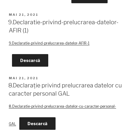
PUBLICAT
MAI 21, 2021
PE
9.Declaratie-privind-prelucrarea-datelor-
AFIR (1)
9.Declaratie-privind-prelucrarea-datelor-AFIR-1
Descarcă
PUBLICAT
MAI 21, 2021
PE
8.Declarație privind prelucrarea datelor cu
caracter personal GAL
8.Declaratie-privind-prelucrarea-datelor-cu-caracter-personal-
Descarcă
GAL