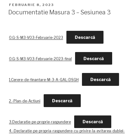
PUBLICAT
FEBRUARIE 8, 2023
PE
Documentatie Masura 3 – Sesiunea 3
Descarcă
0.G-S-M3-V03-Februarie-2023
Descarcă
0.G-S-M3-V03-Februarie-2023-final
Descarcă
1.Cerere-de-finantare-M-3-A-GAL-DSGH
Descarcă
2.-Plan-de-Actiuni
Descarcă
3.Declaratie-pe-proprie-raspundere
4.-Declaratie-pe-propria-raspundere-cu-privire-la-evitarea-dublei-