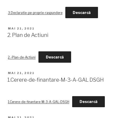
Descarcă
3.Declaratie-pe-proprie-raspundere
PUBLICAT
MAI 21, 2021
PE
2. Plan de Actiuni
Descarcă
2.-Plan-de-Actiuni
PUBLICAT
MAI 21, 2021
PE
1.Cerere-de-finantare-M-3-A-GAL DSGH
Descarcă
1.Cerere-de-finantare-M-3-A-GAL-DSGH
PUBLICAT
MAI 21, 2021