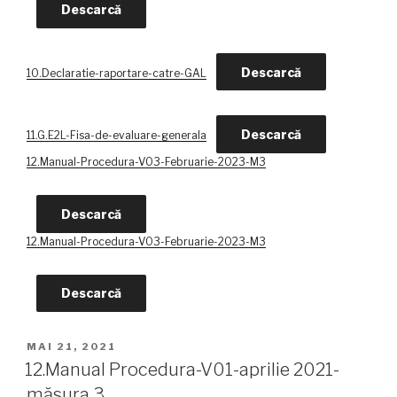
Descarcă
Descarcă
10.Declaratie-raportare-catre-GAL
Descarcă
11.G.E2L-Fisa-de-evaluare-generala
12.Manual-Procedura-V03-Februarie-2023-M3
Descarcă
12.Manual-Procedura-V03-Februarie-2023-M3
Descarcă
PUBLICAT
MAI 21, 2021
PE
12.Manual Procedura-V01-aprilie 2021-
măsura 3