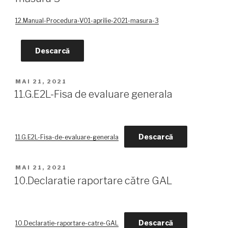
12.Manual-Procedura-V01-aprilie-2021-masura-3
Descarcă
PUBLICAT
MAI 21, 2021
PE
11.G.E2L-Fisa de evaluare generala
Descarcă
11.G.E2L-Fisa-de-evaluare-generala
PUBLICAT
MAI 21, 2021
PE
10.Declaratie raportare către GAL
Descarcă
10.Declaratie-raportare-catre-GAL