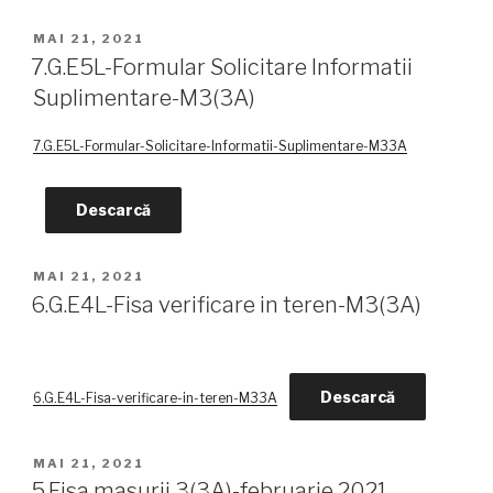
PUBLICAT
MAI 21, 2021
PE
7.G.E5L-Formular Solicitare Informatii
Suplimentare-M3(3A)
7.G.E5L-Formular-Solicitare-Informatii-Suplimentare-M33A
Descarcă
PUBLICAT
MAI 21, 2021
PE
6.G.E4L-Fisa verificare in teren-M3(3A)
Descarcă
6.G.E4L-Fisa-verificare-in-teren-M33A
PUBLICAT
MAI 21, 2021
PE
5.Fisa masurii 3(3A)-februarie 2021