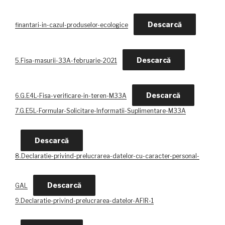
Descarcă
finantari-in-cazul-produselor-ecologice
Descarcă
5.Fisa-masurii-33A-februarie-2021
Descarcă
6.G.E4L-Fisa-verificare-in-teren-M33A
7.G.E5L-Formular-Solicitare-Informatii-Suplimentare-M33A
Descarcă
8.Declaratie-privind-prelucrarea-datelor-cu-caracter-personal-
Descarcă
GAL
9.Declaratie-privind-prelucrarea-datelor-AFIR-1