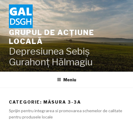
Sari
la
conținut
GRUPUL DE ACȚIUNE
LOCALĂ
Depresiunea Sebiș
Gurahonț Hălmagiu
Meniu
CATEGORIE:
MĂSURA 3-3A
Sprijin pentru integrarea si promovarea schemelor de calitate
pentru produsele locale