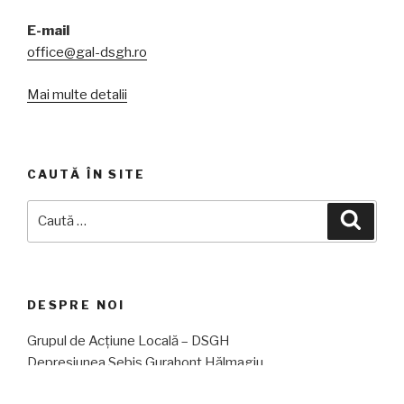
E-mail
office@gal-dsgh.ro
Mai multe detalii
CAUTĂ ÎN SITE
Caută
Căuta
după:
DESPRE NOI
Grupul de Acțiune Locală – DSGH
Depresiunea Sebiș Gurahonț Hălmagiu