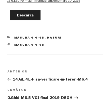
15.G.E5L-Formular Informații Suplimentare-10_2019
Descarcă
CATEGORII
MĂSURA 6.4-6B
,
MĂSURI
ETICHETE
MASURA 6.4-6B
Navigare
Articolul
ANTERIOR
în
anterior
14.GE.4L-Fisa-verificare-in-teren-M6.4
articole
Articolul
URMĂTOR
următor
0.Ghid-M6.5-V01 final-2019-DSGH