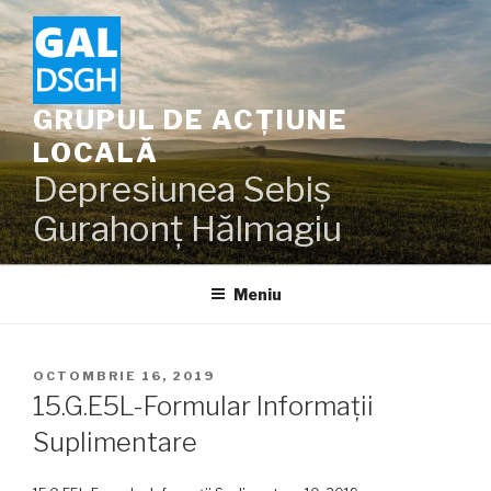
Sari
la
conținut
GRUPUL DE ACȚIUNE
LOCALĂ
Depresiunea Sebiș
Gurahonț Hălmagiu
Meniu
PUBLICAT
OCTOMBRIE 16, 2019
PE
15.G.E5L-Formular Informații
Suplimentare