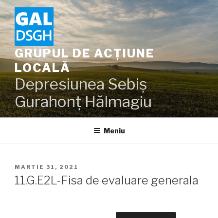
Sari
la
conținut
GRUPUL DE ACȚIUNE
LOCALĂ
Depresiunea Sebiș
Gurahonț Hălmagiu
Meniu
PUBLICAT
MARTIE 31, 2021
PE
11.G.E2L-Fisa de evaluare generala