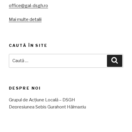
office@gal-dsgh.ro
Mai multe detalii
CAUTĂ ÎN SITE
Caută
Căuta
după:
DESPRE NOI
Grupul de Acțiune Locală – DSGH
Depresiunea Sebiș Gurahonț Hălmagiu