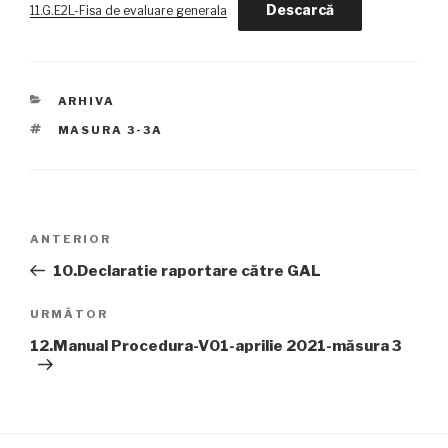
Descarcă
11.G.E2L-Fisa de evaluare generala
CATEGORII
ARHIVA
ETICHETE
MASURA 3-3A
Navigare
Articolul
ANTERIOR
în
anterior
10.Declaratie raportare către GAL
articole
Articolul
URMĂTOR
următor
12.Manual Procedura-V01-aprilie 2021-măsura 3